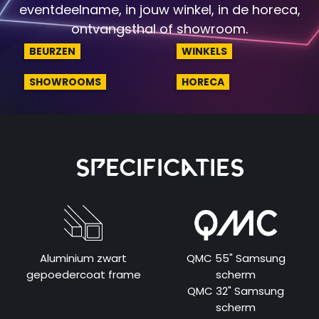
eventdeelname, in jouw winkel, in de horeca,
ontvangsthal of showroom.
BEURZEN
WINKELS
SHOWROOMS
HORECA
Specificaties
Aluminium zwart
QMC 55" Samsung
gepoedercoat frame
scherm
QMC 32" Samsung
scherm